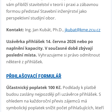
vám přiblíží stavitelství v teorii i praxi a zábavnou
formou představí Stavební inženýrství jako
perspektivní studijní obor.
Kontakt:
Ing. Jan Kubát, Ph.D.,
jkubat@kme.zcu.cz
Uzávěrka přihlášek 14. června 2026 nebo po
naplnění kapacity.
V současné době zbývají
poslední místa.
Vyhrazujeme si právo odmítnout
některé z přihlášek.
PŘIHLAŠOVACÍ FORMULÁŘ
Účastnický poplatek 100 Kč.
Podklady k platbě
budou zaslány nejpozději při uzávěrce přihlášek. S
ohledem na každoroční převis zájemců má
symbolický poplatek snížit počet přihlašujících, kteří